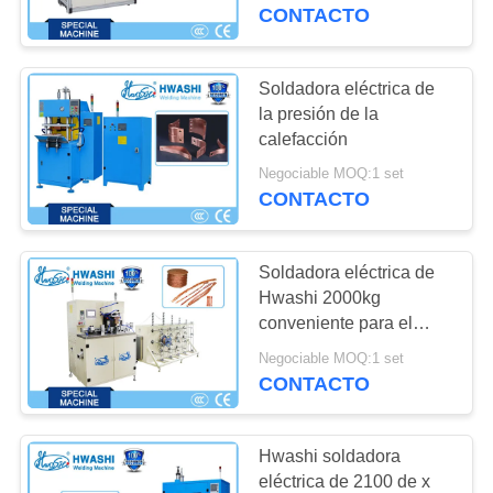
Connector Welding &
CONTACTO
Cutting
CONTROL
DE
Soldadora eléctrica de
48
CALIDAD
la presión de la
soldadora del
calefacción
condensador
Negociable MOQ:1 set
ÉNTRENOS
CONTACTO
EN
CONTACTO
Soldadora eléctrica de
CON
Hwashi 2000kg
conveniente para el
85
alambre de cobre
NOTICIAS
Negociable MOQ:1 set
soldadora del
CONTACTO
fregadero
CASOS
Hwashi soldadora
eléctrica de 2100 de x