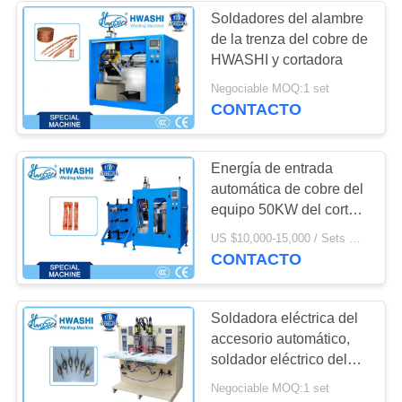
Soldadores del alambre
de la trenza del cobre de
142
HWASHI y cortadora
Soldadora de la
Negociable MOQ:1 set
CONTACTO
descarga del
condensador
Energía de entrada
automática de cobre del
equipo 50KW del corte
de la soldadora del
29
US $10,000-15,000 / Sets MOQ:1 set
alambre cruzado
CONTACTO
soldadora de la C.C.
Soldadora eléctrica del
accesorio automático,
soldador eléctrico del
conmutador de
Negociable MOQ:1 set
armadura