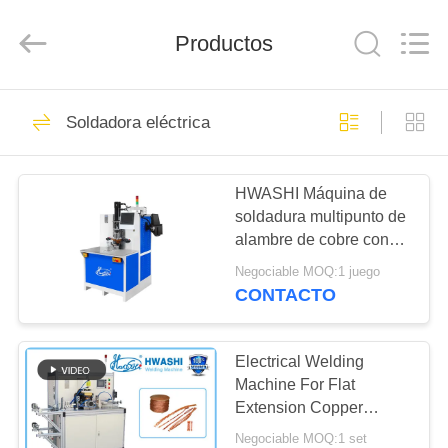
-
2026
GUANGDONG
HWASHI
Productos
TECHNOLOGY
INC..
All
Rights
HOGAR
Reserved.
143
Soldadora eléctrica
Máquina de la
PRODUCTOS
soldadura por
HWASHI Máquina de
soldadura multipunto de
puntos
SOBRE
alambre de cobre con
NOSOTROS
comutador automático
Negociable MOQ:1 juego
de armadura eficiente
CONTACTO
357
VIAJE
Máquina de
DE
Electrical Welding
Machine For Flat
LA
soldadura de malla
Extension Copper
FÁBRICA
Braided Flexible Wire
de alambre
Negociable MOQ:1 set