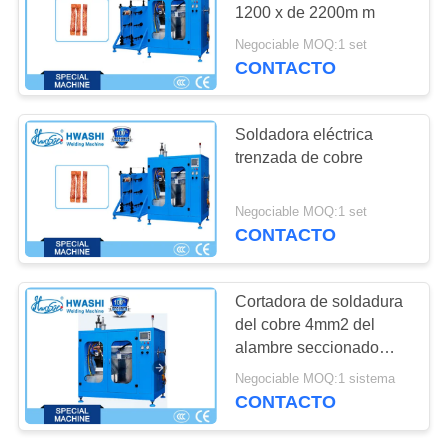
BLOG
1200 x de 2200m m
Negociable MOQ:1 set
PIDA
CONTACTO
117
UNA
Máquina de
CITA
Soldadora eléctrica
soldadura IBC
trenzada de cobre
MAPA
Negociable MOQ:1 set
DEL
CONTACTO
SITIO
238
Cortadora de soldadura
robots de soldadura
POLÍTICAS
del cobre 4mm2 del
alambre seccionado
DE
industriales
transversalmente de la
Negociable MOQ:1 sistema
PRIVACIDAD
trenza
CONTACTO