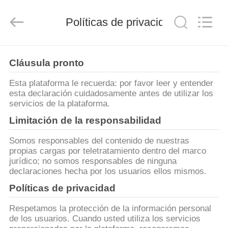
-
2026
GUANGDONG
HWASHI
Políticas de privacidad
TECHNOLOGY
INC..
All
Rights
HOGAR
Reserved.
Cláusula pronto
PRODUCTOS
Esta plataforma le recuerda: por favor leer y entender
esta declaración cuidadosamente antes de utilizar los
servicios de la plataforma.
SOBRE
Limitación de la responsabilidad
NOSOTROS
Somos responsables del contenido de nuestras
propias cargas por teletratamiento dentro del marco
jurídico; no somos responsables de ninguna
VIAJE
declaraciones hecha por los usuarios ellos mismos.
DE
Políticas de privacidad
LA
Respetamos la protección de la información personal
FÁBRICA
de los usuarios. Cuando usted utiliza los servicios