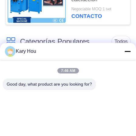
Negociable MOQ:1 set
CONTACTO
Categorías Populares
Todos
Kary Hou
Máquina de la
Máquina de soldadura
soldadura por puntos
de malla de alambre
7:46 AM
Good day, what product are you looking for?
soldadora del
soldadora del
condensador
fregadero
Máquina de
robots de soldadura
soldadura IBC
industriales