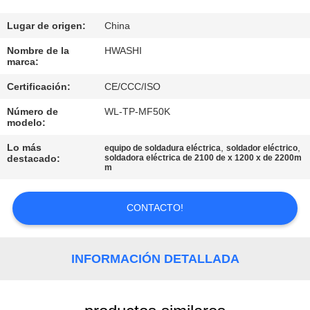
CONTROL
Lugar de origen:
China
DE
Nombre de la
HWASHI
marca:
CALIDAD
Certificación:
CE/CCC/ISO
Número de
WL-TP-MF50K
ÉNTRENOS
modelo:
EN
Lo más
,
,
equipo de soldadura eléctrica
soldador eléctrico
CONTACTO
destacado:
soldadora eléctrica de 2100 de x 1200 x de 2200m
m
CON
CONTACTO!
NOTICIAS
INFORMACIÓN DETALLADA
CASOS