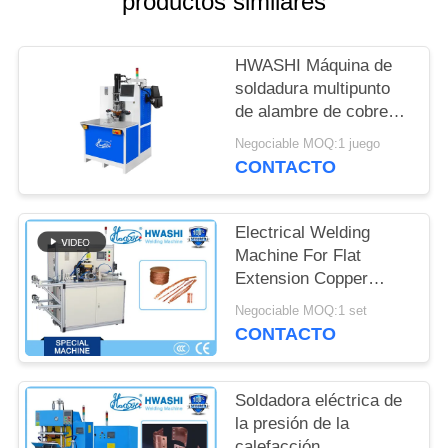
productos similares
PIDA
UNA
HWASHI Máquina de
CITA
soldadura multipunto
de alambre de cobre
MAPA
con comutador
Negociable MOQ:1 juego
automático de
DEL
CONTACTO
armadura eficiente
SITIO
Electrical Welding
Machine For Flat
POLÍTICAS
Extension Copper
DE
Braided Flexible Wire
Negociable MOQ:1 set
Connector Welding &
PRIVACIDAD
CONTACTO
Cutting
Soldadora eléctrica de
la presión de la
calefacción