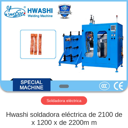
-
2026
GUANGDONG
HWASHI
TECHNOLOGY
INC..
All
Rights
HOGAR
Reserved.
PRODUCTOS
SOBRE
NOSOTROS
VIAJE
DE
Soldadora eléctrica
LA
Hwashi soldadora eléctrica de 2100 de
FÁBRICA
x 1200 x de 2200m m