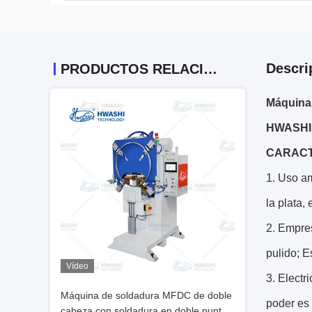
Descri
PRODUCTOS RELACIONADOS
Máquina 
HWASHI
CARACT
1.
Uso am
la plata,
2.
Empres
pulido; E
Vídeo
3.
Electri
Máquina de soldadura MFDC de doble
poder es 
cabeza con soldadura en doble punto y