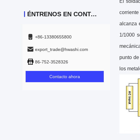
El solda
corriente
ÉNTRENOS EN CONTACTO CON
alcanza 
1/1000 s
+86-13380655800
mecánica
export_trade@hwashi.com
punto de
86-752-3528326
los metal
Contacto ahora