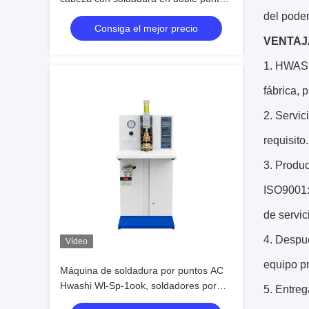
transformador MFDC para clips de
del poder
Consiga el mejor precio
bloqueo de gancho de barril (ancho de
VENTAJ
soldadura 600-1000 mm)
1. HWASHI
fábrica, 
2. Servic
requisito
3. Produ
ISO9001: 
de servic
4. Despué
Vídeo
equipo pr
Máquina de soldadura por puntos AC
Hwashi Wl-Sp-1ook, soldadores por
5. Entreg
puntos eléctricos de alto rendimiento