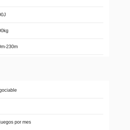
00J
00kg
0m-230m
gociable
juegos por mes