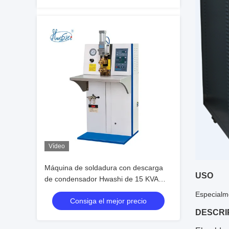
Vídeo
Máquina de soldadura con descarga
USO
de condensador Hwashi de 15 KVA
para la manija de la olla de la SS
Especialme
Consiga el mejor precio
Cookware
DESCRI