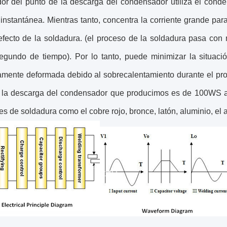
dor del punto de la descarga del condensador utiliza el cond
 instantánea. Mientras tanto, concentra la corriente grande p
efecto de la soldadura. (el proceso de la soldadura pasa con 
egundo de tiempo). Por lo tanto, puede minimizar la situac
mente deformada debido al sobrecalentamiento durante el proc
 la descarga del condensador que producimos es de 100WS 
es de soldadura como el cobre rojo, bronce, latón, aluminio, el a