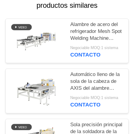
BLOG
productos similares
PIDA
Alambre de acero del
UNA
refrigerador Mesh Spot
Welding Machine
CITA
Multipoint para el
Negociable MOQ:1 sistema
estante del alambre
CONTACTO
MAPA
DEL
Automático lleno de la
SITIO
sola de la cabeza de
AXIS del alambre
velocidad XY de Mesh
POLÍTICAS
Negociable MOQ:1 sistema
Row Welding Machine
CONTACTO
DE
High
PRIVACIDAD
Sola precisión principal
de la soldadora de la