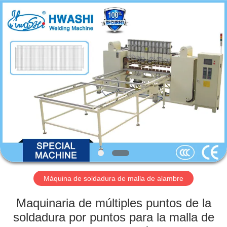
-
2026
GUANGDONG
HWASHI
TECHNOLOGY
INC..
All
Rights
HOGAR
Reserved.
PRODUCTOS
SOBRE
NOSOTROS
VIAJE
DE
Máquina de soldadura de malla de alambre
LA
Maquinaria de múltiples puntos de la
FÁBRICA
soldadura por puntos para la malla de