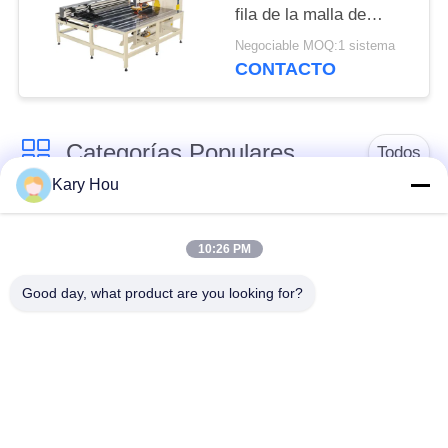
fila de la malla de
alambre de XY AXIS
Negociable MOQ:1 sistema
alta precisión
CONTACTO
completamente
automática
Categorías Populares
Todos
Kary Hou
Máquina de la
Máquina de soldadura
soldadura por puntos
de malla de alambre
10:26 PM
Good day, what product are you looking for?
soldadora del
soldadora del
condensador
fregadero
Máquina de
robots de soldadura
soldadura IBC
industriales