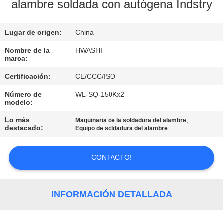
alambre soldada con autógena Indstry
CONTROL
Lugar de origen:
China
DE
CALIDAD
Nombre de la
HWASHI
marca:
Certificación:
CE/CCC/ISO
ÉNTRENOS
Número de
WL-SQ-150Kx2
EN
modelo:
CONTACTO
Lo más
,
Maquinaria de la soldadura del alambre
destacado:
Equipo de soldadura del alambre
CON
CONTACTO!
NOTICIAS
CASOS
INFORMACIÓN DETALLADA