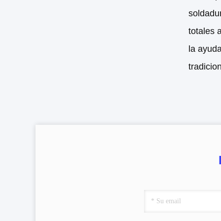
soldadur
totales 
la ayuda
tradicio