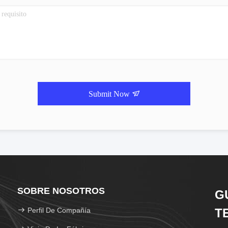
Submit Now
SOBRE NOSOTROS
G
Perfil De Compañía
T