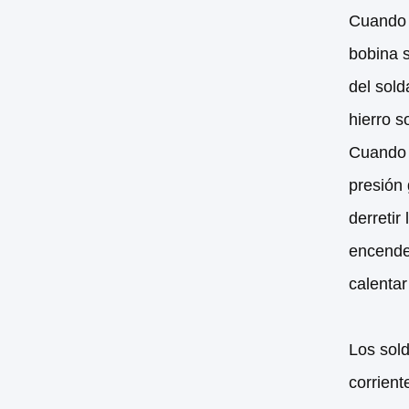
Cuando e
bobina s
del sold
hierro s
Cuando e
presión 
derretir
encender
calentar
Los sold
corrient