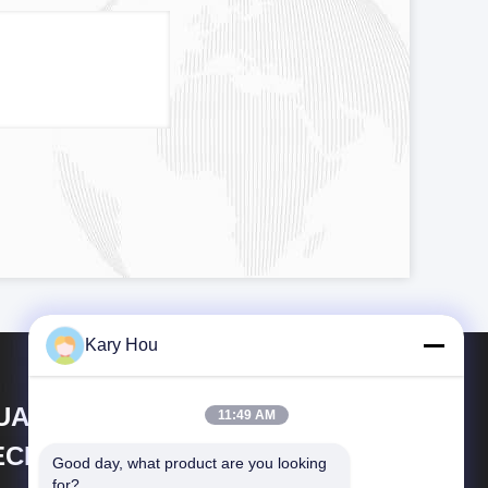
Kary Hou
UANGDONG HWASHI
11:49 AM
ECHNOLOGY INC.
Good day, what product are you looking 
for?