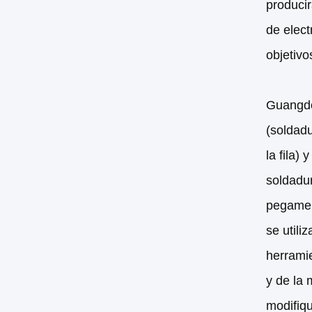
producir
de elect
objetivo
Guangdo
(soldadu
la fila)
soldadur
pegament
se utili
herramie
y de la 
modifiqu