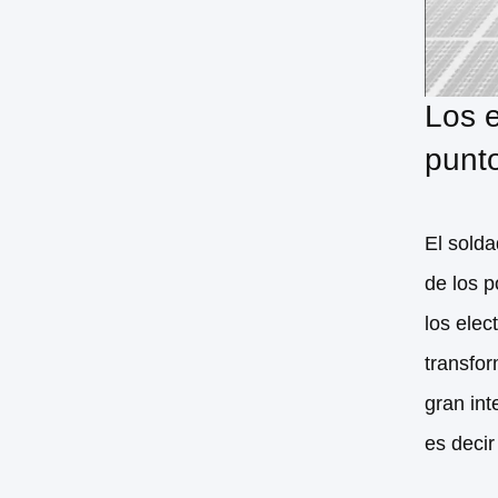
Los e
punt
El solda
de los p
los elec
transfor
gran int
es decir