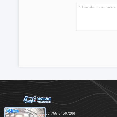
Teléfono：86-755-84567286