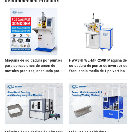
Recommended Products
CONTROL
DE
CALIDAD
ÉNTRENOS
EN
Máquina de soldadura por puntos
HWASHI WL-MF-250K Máquina de
para aplicaciones de unión de
soldadura de punto de inversor de
CONTACTO
metales precisas, adecuada para
frecuencia media de tipo vertical
procesos de fabricación
con tecnología de 1000Hz para
CON
industriales y automotrices
soldadura de chapa de metal
consistente
NOTICIAS
CASOS