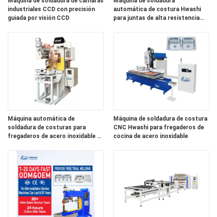
PIDA
Máquina de soldadura de cámaras
Máquina de soldadura
industriales CCD con precisión
automática de costura Hwashi
UNA
guiada por visión CCD
para juntas de alta resistencia
con velocidad de rueda de
CITA
soldadura ajustable y capacidad
de rotación de 360°
MAPA
DEL
SITIO
Máquina automática de
Máquina de soldadura de costura
POLÍTICAS
soldadura de costuras para
CNC Hwashi para fregaderos de
fregaderos de acero inoxidable de
cocina de acero inoxidable
DE
0,6-1,5 mm con inversor de
frecuencia media CC y tasa de
PRIVACIDAD
fuga inferior al 0,1%