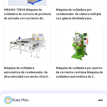
HWASHI 75KVA Máquina de
Máquina de soldadura por
soldadura de costura de potencia
condensador de cabeza múltiple
de entrada con corriente de
con galería diseñada para
cortocircuito máximo secundario
soldadura automática a punto en
de 26500A para soldadura
entornos de producción a gran
automática de rodillo
escala
Máquina de soldadura
Máquina de soldadura por puntos
automática de condensador de
de corriente continua Máquina de
alta velocidad con ancho efectivo
soldadura automática de 2
ajustable de 600-1000 mm y
electrodos para Hoop
transformador MF DC para línea
de producción de condensadores
de tubos de alambre
Kary Hou