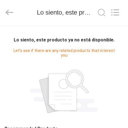
-
2026
GUANGDONG
HWASHI
Lo siento, este producto ya no está disponible.
TECHNOLOGY
INC..
All
Rights
HOGAR
Reserved.
Lo siento, este producto ya no está disponible.
PRODUCTOS
Let's see if there are any related products that interest
you
SOBRE
NOSOTROS
VIAJE
DE
LA
FÁBRICA