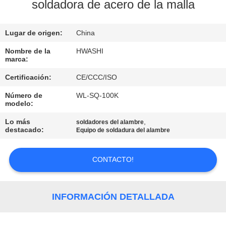
soldadora de acero de la malla
CONTROL
Lugar de origen:
China
DE
CALIDAD
Nombre de la
HWASHI
marca:
Certificación:
CE/CCC/ISO
ÉNTRENOS
Número de
WL-SQ-100K
EN
modelo:
CONTACTO
Lo más
,
soldadores del alambre
destacado:
Equipo de soldadura del alambre
CON
CONTACTO!
NOTICIAS
CASOS
INFORMACIÓN DETALLADA